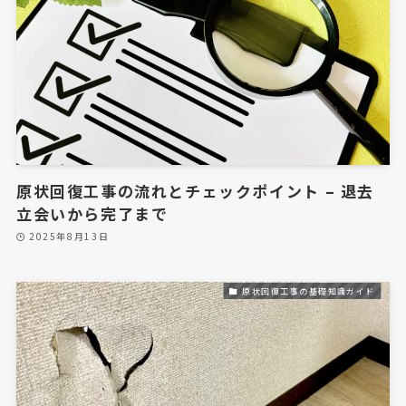
ハウスクリーニング
キッチンフードクリーニング
キッチンシンク・コンロクリーニング
浴室クリーニング
エアコンクリーニング
原状回復工事の流れとチェックポイント – 退去
フロアコーティング
立会いから完了まで
A1フロアコーティングとは
2025年8月13日
ブログ・お役立ち情報
原状回復工事の基礎知識ガイド
施工事例
原状回復工事の施工事例