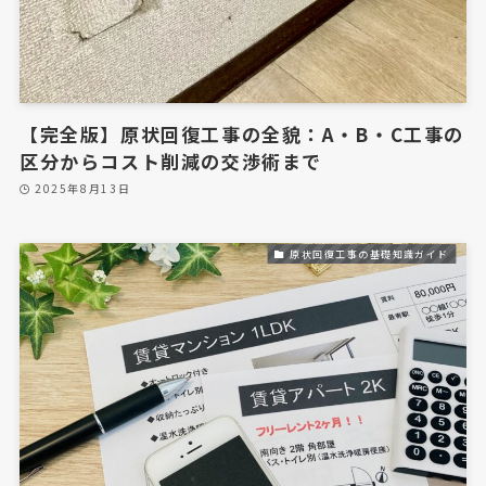
リフォームの施工事例
内装工事の施工事例
フロアコーティングの施工事例
【完全版】原状回復工事の全貌：A・B・C工事の
区分からコスト削減の交渉術まで
ハウスクリーニングの施工事例
2025年8月13日
会社概要
原状回復工事の基礎知識ガイド
会社案内
経営理念
ビジョン
代表者挨拶