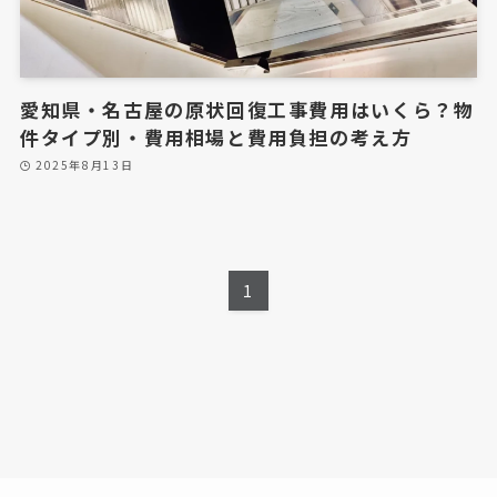
リフォームの施工事例
内装工事の施工事例
愛知県・名古屋の原状回復工事費用はいくら？物
フロアコーティングの施工事例
件タイプ別・費用相場と費用負担の考え方
ハウスクリーニングの施工事例
2025年8月13日
会社概要
1
会社案内
経営理念
ビジョン
代表者挨拶