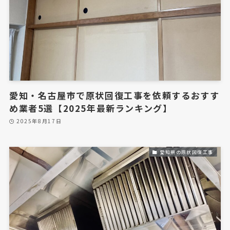
ハウスクリーニング
キッチンフードクリーニング
キッチンシンク・コンロクリーニング
浴室クリーニング
エアコンクリーニング
愛知・名古屋市で原状回復工事を依頼するおすす
め業者5選【2025年最新ランキング】
フロアコーティング
2025年8月17日
A1フロアコーティングとは
ブログ・お役立ち情報
愛知県の原状回復工事
施工事例
原状回復工事の施工事例