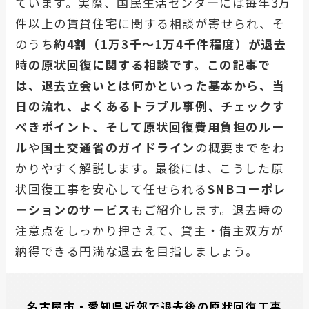
ています。実際、国民生活センターには毎年3万
リフォームの施工事例
件以上の賃貸住宅に関する相談が寄せられ、そ
のうち
約4割（1万3千～1万4千件程度）が退去
内装工事の施工事例
時の原状回復に関する相談です。この記事で
フロアコーティングの施工事例
は、退去立会いとは何かといった基本から、当
ハウスクリーニングの施工事例
日の流れ、よくあるトラブル事例、チェックす
べきポイント、そして原状回復費用負担のルー
会社概要
ル
や
国土交通省のガイドライン
の概要までをわ
かりやすく解説します。最後には、こうした原
状回復工事を安心して任せられる
SNBコーポレ
会社案内
ーションのサービス
もご紹介します。退去時の
経営理念
注意点をしっかり押さえて、貸主・借主双方が
納得できる円満な退去を目指しましょう。
ビジョン
代表者挨拶
名古屋市・愛知県近郊で退去後の原状回復工事