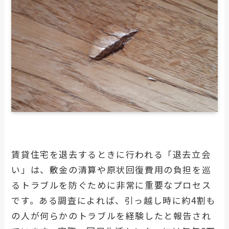
ハウスクリーニング
キッチンフードクリーニング
キッチンシンク・コンロクリーニング
浴室クリーニング
エアコンクリーニング
フロアコーティング
A1フロアコーティングとは
ブログ・お役立ち情報
賃貸住宅を退去するときに行われる「退去立会
い」は、敷金の清算や原状回復費用の負担を巡
施工事例
るトラブルを防ぐために非常に重要なプロセス
です。ある調査によれば、引っ越し時に約4割も
の人が何らかのトラブルを経験したと報告され
原状回復工事の施工事例