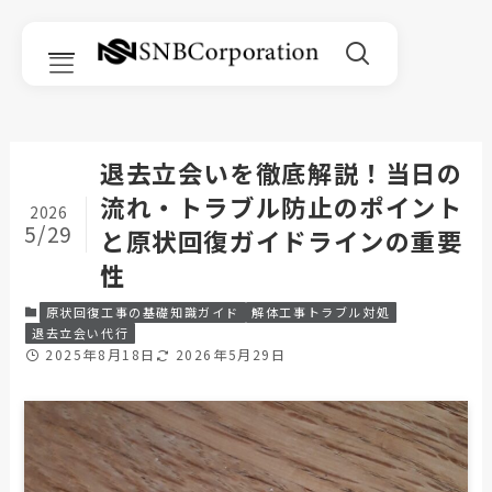
退去立会いを徹底解説！当日の
流れ・トラブル防止のポイント
サービス一覧
2026
5/29
と原状回復ガイドラインの重要
性
原状回復工事
原状回復工事の基礎知識ガイド
解体工事トラブル対処
リフォーム
退去立会い代行
2025年8月18日
2026年5月29日
リノベーション
内装工事
部分改修工事｜Room Refine