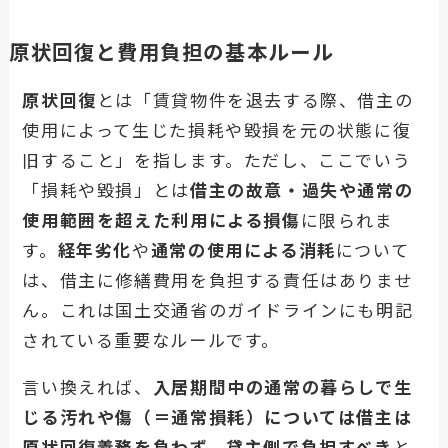
原状回復と費用負担の基本ルール
原状回復
とは「賃貸物件を退去する際、借主の
使用によって生じた損耗や毀損を元の状態に復
旧すること」を指します。ただし、ここでいう
「損耗や毀損」とは
借主の故意・過失や通常の
使用範囲を超えた利用による損傷
に限られま
す。
経年劣化
や
通常の使用による消耗
について
は、借主に修繕費用を負担する責任はありませ
ん。これは国土交通省のガイドラインにも明記
されている重要なルールです。
言い換えれば、
入居期間中の通常の暮らしで生
じる汚れや傷（＝通常損耗）については借主は
原状回復義務を負わず、貸主側で負担すべき
と